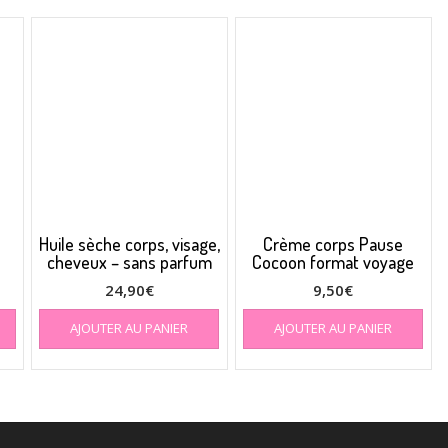
Huile sèche corps, visage,
Crème corps Pause
cheveux – sans parfum
Cocoon format voyage
24,90
€
9,50
€
AJOUTER AU PANIER
AJOUTER AU PANIER