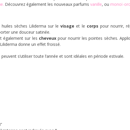
ue.
Découvrez également les nouveaux parfums
vanille
, ou
monoï-orc
 huiles sèches Liliderma sur le
visage
et le
corps
pour nourrir, ré
porter une douceur satinée.
ent également sur les
cheveux
pour nourrir les pointes sèches. Appli
 Liliderma donne un effet froissé.
peuvent s’utiliser toute l’année et sont idéales en période estivale.
i”