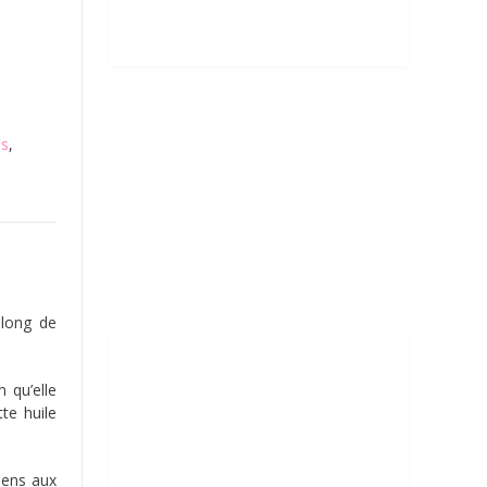
ps
,
 long de
 qu’elle
te huile
iens aux