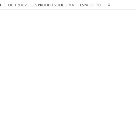
E
OÙ TROUVER LES PRODUITS LILIDERMA
ESPACE PRO