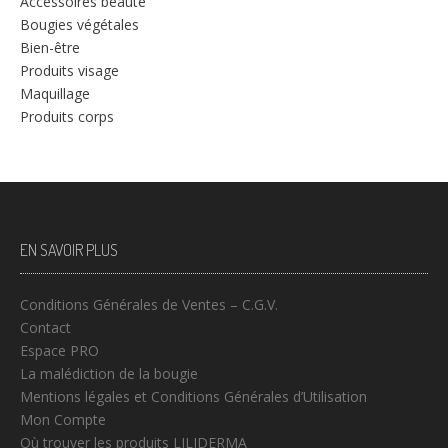
Accessoires beauté
Bougies végétales
Bien-être
Produits visage
Maquillage
Produits corps
EN SAVOIR PLUS
Conditions Générales de Ventes – C.G.V.
Contact
Espace PRO
La malédiction de la bougie
Mentions légales et Conditions Générales d’Utilisation
Mon Compte
Où trouver les produits LILIDERMA