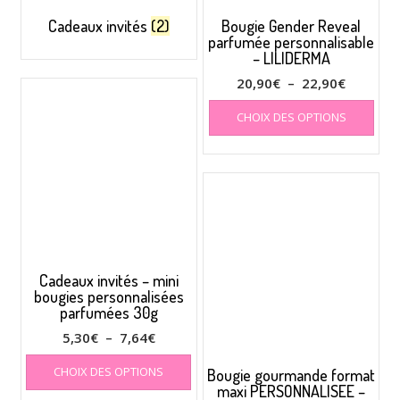
Cadeaux invités
(2)
Bougie Gender Reveal
parfumée personnalisable
– LILIDERMA
Plage
20,90
€
–
22,90
€
de
Ce
CHOIX DES OPTIONS
prod
prix :
a
20,90€
plus
à
varia
22,90€
Les
opti
peuv
être
choi
Cadeaux invités – mini
sur
bougies personnalisées
la
parfumées 30g
pag
Plage
5,30
€
–
7,64
€
du
de
Ce
prod
CHOIX DES OPTIONS
Bougie gourmande format
produit
prix :
maxi PERSONNALISEE –
a
5,30€