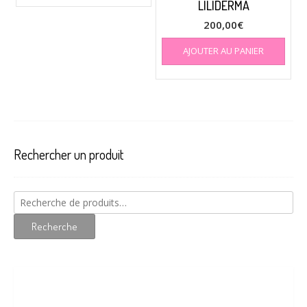
LILIDERMA
plusieurs
à
variations.
200,00
€
7,64€
Les
AJOUTER AU PANIER
options
peuvent
être
choisies
sur
la
page
Rechercher un produit
du
produit
Recherche
pour :
Recherche