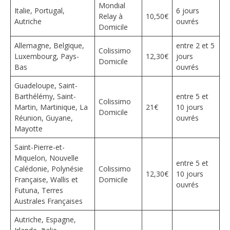
Mondial
Italie, Portugal,
6 jours
Relay à
10,50€
Autriche
ouvrés
Domicile
Allemagne, Belgique,
entre 2 et 5
Colissimo
Luxembourg, Pays-
12,30€
jours
Domicile
Bas
ouvrés
Guadeloupe, Saint-
Barthélémy, Saint-
entre 5 et
Colissimo
Martin, Martinique, La
21€
10 jours
Domicile
Réunion, Guyane,
ouvrés
Mayotte
Saint-Pierre-et-
Miquelon, Nouvelle
entre 5 et
Calédonie, Polynésie
Colissimo
12,30€
10 jours
Française, Wallis et
Domicile
ouvrés
Futuna, Terres
Australes Françaises
Autriche, Espagne,