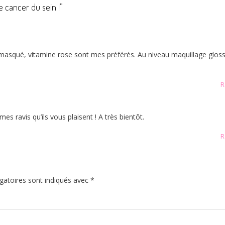
e cancer du sein !
”
o masqué, vitamine rose sont mes préférés. Au niveau maquillage gloss
R
 ravis qu’ils vous plaisent ! A très bientôt.
R
gatoires sont indiqués avec
*