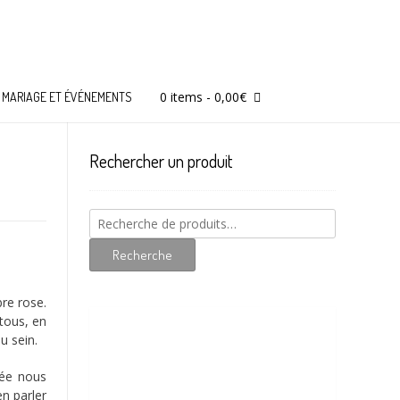
0 items
-
0,00
€
MARIAGE ET ÉVÉNEMENTS
Rechercher un produit
Recherche
pour :
Recherche
re rose.
 tous, en
u sein.
née nous
en parler