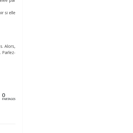
vélée par
 si elle
. Alors,
 Parlez-
0
PARTAGES