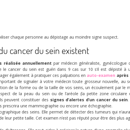
sibiliser chaque personne au dépistage au moindre signe suspect.
du cancer du sein existent
es réalisée annuellement
par médecin généraliste, gynécologue 
e cancer du sein est guéri dans 9 cas sur 10 s’il est dépisté à 
ger également à pratiquer ces palpations en
auto-examen
après
 important de signaler à votre médecin toute grosseur nouvelle, au s
cation de la forme ou de la taille de vos seins, un écoulement par le
pect de la peau du sein ou de l’aréole (la petite zone circulaire
ls peuvent constituer des
signes d’alertes d’un cancer du sein
.
ous prescrira une mammographie ou encore une échographie.
ographique des seins. Elle permet de détecter des tumeurs qui n’aura
e leur petite taille. Cet examen n’est pas réputé pour être des plus a