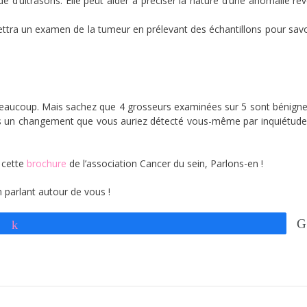
aide d’ultrasons. Elle peut aider à préciser la nature d’une anomalie ré
tra un examen de la tumeur en prélevant des échantillons pour savoir
 beaucoup. Mais sachez que 4 grosseurs examinées sur 5 sont bénignes
pas un changement que vous auriez détecté vous-même par inquiétude.
s cette
brochure
de l’association Cancer du sein, Parlons-en !
n parlant autour de vous !
Partagez