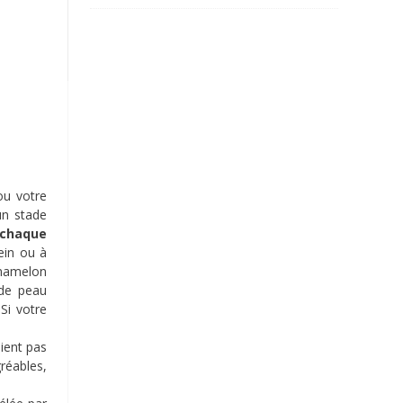
ou votre
un stade
 chaque
ein ou à
 mamelon
 de peau
 Si votre
ient pas
gréables,