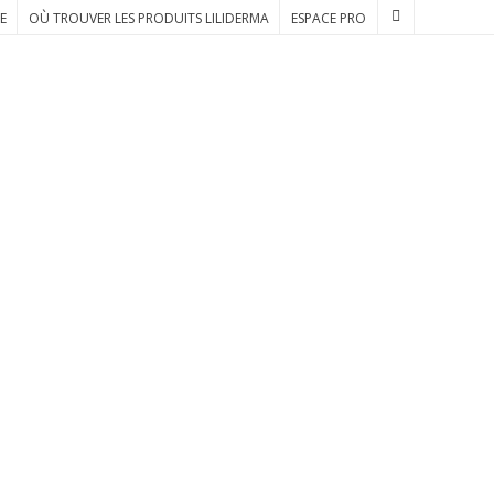
E
OÙ TROUVER LES PRODUITS LILIDERMA
ESPACE PRO