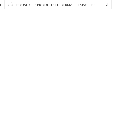
E
OÙ TROUVER LES PRODUITS LILIDERMA
ESPACE PRO