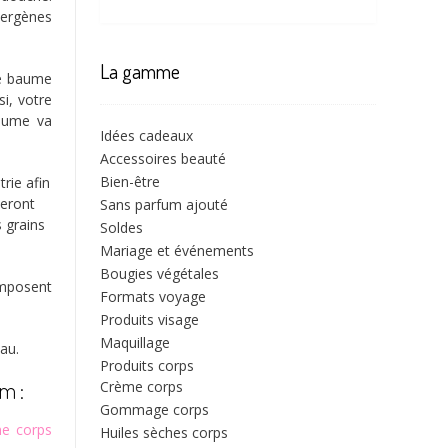
lergènes
La gamme
de baume
i, votre
baume va
Idées cadeaux
Accessoires beauté
Bien-être
rie afin
seront
Sans parfum ajouté
s grains
Soldes
Mariage et événements
Bougies végétales
omposent
Formats voyage
Produits visage
Maquillage
eau.
Produits corps
um :
Crème corps
Gommage corps
me corps
Huiles sèches corps