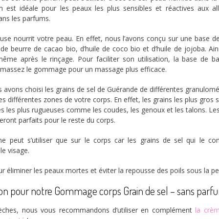
 est idéale pour les peaux les plus sensibles et réactives aux al
ns les parfums.
euse nourrit votre peau. En effet, nous l’avons conçu sur une base 
e beurre de cacao bio, d’huile de coco bio et d’huile de jojoba. Ains
me après le rinçage. Pour faciliter son utilisation, la base de 
 massez le gommage pour un massage plus efficace.
s avons choisi les grains de sel de Guérande de différentes granulomét
 différentes zones de votre corps. En effet, les grains les plus gros 
nes les plus rugueuses comme les coudes, les genoux et les talons. Le
seront parfaits pour le reste du corps.
 peut s’utiliser que sur le corps car les grains de sel qui le c
le visage.
our éliminer les peaux mortes et éviter la repousse des poils sous la p
ation pour notre Gommage corps Grain de sel – sans parf
sèches, nous vous recommandons d’utiliser en complément
la crè