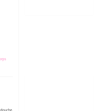
orps
 douche.