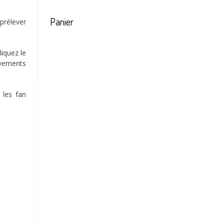
Panier
prélever
liquez le
uvements
les fan