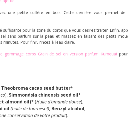
m ajouté
!
c une petite cuillère en bois. Cette dernière vous permet de 
 suffisante pour la zone du corps que vous désirez traiter. Enfin, app
el sans parfum sur la peau et massez en faisant des petits mo
 minutes. Pour finir, rincez à l’eau claire.
re gommage corps Grain de sel en version parfum Kumquat
pour 
,
Theobroma cacao seed butter*
oco
),
Simmondsia chinensis seed oil*
t almond oil)*
(
Huile d’amande douce
),
 oil
(huile de tournesol)
,
Benzyl alcohol,
ne conservation de votre produit
).