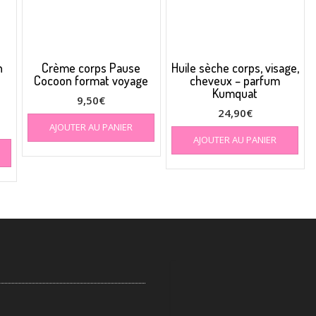
n
Crème corps Pause
Huile sèche corps, visage,
Cocoon format voyage
cheveux – parfum
Kumquat
9,50
€
24,90
€
AJOUTER AU PANIER
AJOUTER AU PANIER