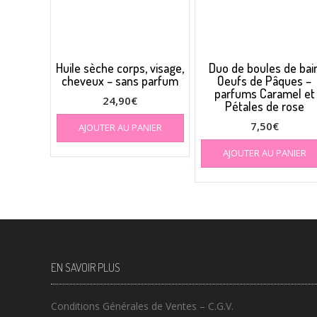
Huile sèche corps, visage,
Duo de boules de bai
cheveux – sans parfum
Oeufs de Pâques –
parfums Caramel et
24,90
€
Pétales de rose
7,50
€
AJOUTER AU PANIER
AJOUTER AU PANIER
EN SAVOIR PLUS
Conditions Générales de Ventes – C.G.V.