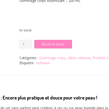
Gommage corps nourrissant – 200 mL
En stock
quantité
Ajouter au panier
de
Gommage
corps
Catégories :
Gommage corps
,
Idées cadeaux
,
Produits c
Grain
Étiquette :
exfoliant
de
Sel
-
sans
parfum
ncore plus pratique et douce pour votre peau !
 sel sans parfum peut s’utiliser à sec ou sur peau humide dans la