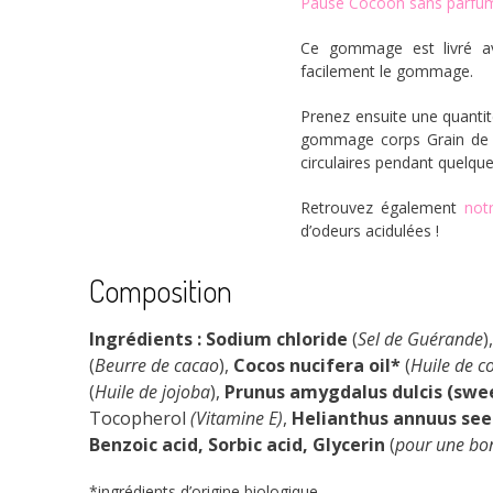
Pause Cocoon sans parfu
Ce gommage est livré ave
facilement le gommage.
Prenez ensuite une quantité
gommage corps Grain de s
circulaires pendant quelques
Retrouvez également
not
d’odeurs acidulées !
Composition
Ingrédients :
Sodium chloride
(
Sel de Guérande
)
(
Beurre de cacao
),
Cocos nucifera oil*
(
Huile de c
(
Huile de jojoba
),
Prunus amygdalus dulcis (swee
Tocopherol
(Vitamine E)
,
Helianthus annuus seed
Benzoic acid, Sorbic acid, Glycerin
(
pour une bon
*ingrédients d’origine biologique