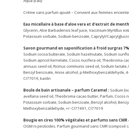
Aqua (Eau)
Crème sans parfum ajouté – Convient aux femmes enceintes 
Eau micellaire à base d’aloe vera et d’extrait de ment
Glycerin, Aloe Barbadensis leaf juice, Vaccinium Myrtillus extr
Potassium sorbate, Sodium benzoate, Caprylyl/Caprylgluco
Savon gourmand en saponification à froid surgras 7
Sodium cocoa butterate, Sodium hazelnutate, Sodium sunflo
Sodium apricot kernelate, Cocos nucifera oil, Theobroma cac
annuus seed oil, Ricinus communis seed oil, Sodium lactate, 
Benzyl benzoate, Anise alcohol, p-Methoxybenzaldehyde, 4-
CI77019, kaolin
Boule de bain artisanale – parfum Caramel :
Sodium bic
avellana seed oil, Theobroma cacao butter, Parfum, Cocos nu
Potassium sorbate, Sodium benzoate, Benzyl alcohol, Benzyl
Methoxybenzaldehyde, +/- CI77491, CI77019
Bougie en cires 100% végétales et parfums sans CMR
OGM ni pesticides.
Parfum gourmand sans CMR (composé canc