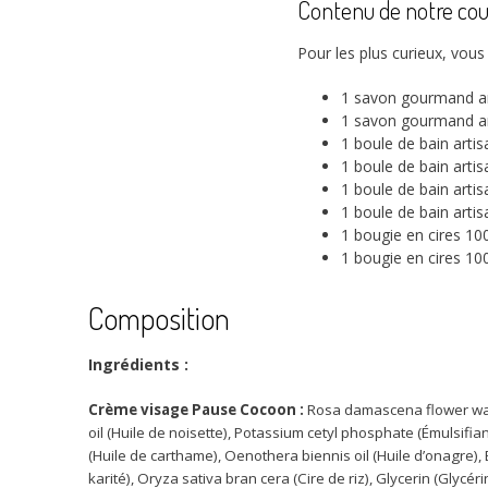
Contenu de notre cou
Pour les plus curieux, vous
1 savon gourmand ar
1 savon gourmand art
1 boule de bain arti
1 boule de bain art
1 boule de bain arti
1 boule de bain art
1 bougie en cires 10
1 bougie en cires 10
Composition
Ingrédients :
Crème visage Pause Cocoon :
Rosa damascena flower wate
oil (Huile de noisette), Potassium cetyl phosphate (Émulsifian
(Huile de carthame), Oenothera biennis oil (Huile d’onagre),
karité), Oryza sativa bran cera (Cire de riz), Glycerin (Glyc