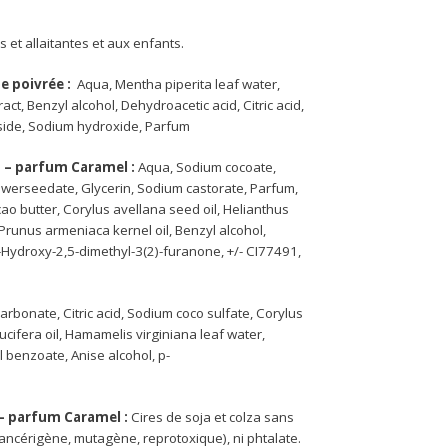
et allaitantes et aux enfants.
he poivrée :
Aqua, Mentha piperita leaf water,
act, Benzyl alcohol, Dehydroacetic acid, Citric acid,
side, Sodium hydroxide, Parfum
% – parfum Caramel :
Aqua, Sodium cocoate,
werseedate, Glycerin, Sodium castorate, Parfum,
ao butter, Corylus avellana seed oil, Helianthus
Prunus armeniaca kernel oil, Benzyl alcohol,
Hydroxy-2,5-dimethyl-3(2)-furanone, +/- CI77491,
arbonate, Citric acid, Sodium coco sulfate, Corylus
cifera oil, Hamamelis virginiana leaf water,
 benzoate, Anise alcohol, p-
 – parfum Caramel :
Cires de soja et colza sans
érigène, mutagène, reprotoxique), ni phtalate.