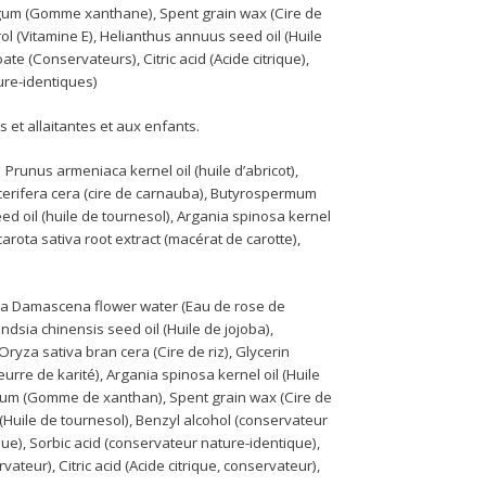
um (Gomme xanthane), Spent grain wax (Cire de
ol (Vitamine E), Helianthus annuus seed oil (Huile
e (Conservateurs), Citric acid (Acide citrique),
ure-identiques)
et allaitantes et aux enfants.
Prunus armeniaca kernel oil (huile d’abricot),
 cerifera cera (cire de carnauba), Butyrospermum
eed oil (huile de tournesol), Argania spinosa kernel
carota sativa root extract (macérat de carotte),
a Damascena flower water (Eau de rose de
dsia chinensis seed oil (Huile de jojoba),
Oryza sativa bran cera (Cire de riz), Glycerin
urre de karité), Argania spinosa kernel oil (Huile
um (Gomme de xanthan), Spent grain wax (Cire de
(Huile de tournesol), Benzyl alcohol (conservateur
ue), Sorbic acid (conservateur nature-identique),
eur), Citric acid (Acide citrique, conservateur),