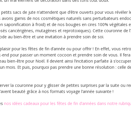
donc un vrai élément de décoration dans des tons tout doux.
 petits sacs de jute n’attendent que d’être ouverts pour vous révéler l
es avons garnis de nos cosmétiques naturels sans perturbateurs endoc
en saponification à froid) et de nos bougies en cires 100% végétales 
s cancérigènes, mutagènes et reprotoxiques). Cette couronne de l
de au bien-être et une invitation à prendre soin de soi.
 plaisir pour les fêtes de fin d’année ou pour offrir ! En effet, vous ret
-end pour passer un moment cocoon et prendre soin de vous. Il fera
 bien-être pour Noël. Il devient ainsi l’incitation parfaite à s’occupe
 mois. Et puis, pourquoi pas prendre une bonne résolution : celle d
ver la couronne pour y glisser de petites surprises par la suite ou re
 l’avent beauté grâce à nos formats voyage l’année suivante !
es
nos idées cadeaux pour les fêtes de fin d’années dans notre rubriq