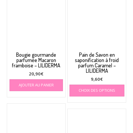
Bougie gourmande
Pain de Savon en
parfumée Macaron
saponification à froid
framboise – LILIDERMA
parfum Caramel –
LILIDERMA
20,90
€
9,60
€
AJOUTER AU PANIER
Ce
CHOIX DES OPTIONS
prod
a
plus
varia
Les
opti
peuv