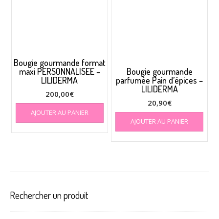
être
choi
sur
la
pag
du
Bougie gourmande format
prod
maxi PERSONNALISEE –
Bougie gourmande
LILIDERMA
parfumée Pain d’épices –
LILIDERMA
200,00
€
20,90
€
AJOUTER AU PANIER
AJOUTER AU PANIER
Rechercher un produit