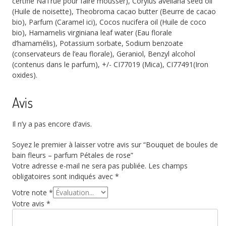
certifié NaTrue pour faire mousser), Corylus avellana seed oil
(Huile de noisette), Theobroma cacao butter (Beurre de cacao
bio), Parfum (Caramel ici), Cocos nucifera oil (Huile de coco
bio), Hamamelis virginiana leaf water (Eau florale
d’hamamélis), Potassium sorbate, Sodium benzoate
(conservateurs de l’eau florale), Geraniol, Benzyl alcohol
(contenus dans le parfum), +/- CI77019 (Mica), CI77491(Iron
oxides).
Avis
Il n’y a pas encore d’avis.
Soyez le premier à laisser votre avis sur “Bouquet de boules de
bain fleurs – parfum Pétales de rose”
Votre adresse e-mail ne sera pas publiée.
Les champs
obligatoires sont indiqués avec
*
Votre note
*
Votre avis
*