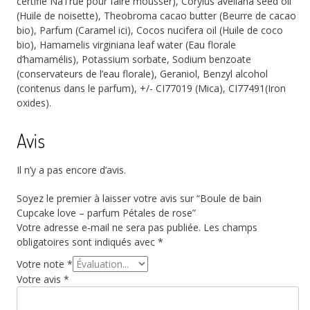
certifié NaTrue pour faire mousser), Corylus avellana seed oil
(Huile de noisette), Theobroma cacao butter (Beurre de cacao
bio), Parfum (Caramel ici), Cocos nucifera oil (Huile de coco
bio), Hamamelis virginiana leaf water (Eau florale
d’hamamélis), Potassium sorbate, Sodium benzoate
(conservateurs de l’eau florale), Geraniol, Benzyl alcohol
(contenus dans le parfum), +/- CI77019 (Mica), CI77491(Iron
oxides).
Avis
Il n’y a pas encore d’avis.
Soyez le premier à laisser votre avis sur “Boule de bain
Cupcake love – parfum Pétales de rose”
Votre adresse e-mail ne sera pas publiée.
Les champs
obligatoires sont indiqués avec
*
Votre note
*
Votre avis
*