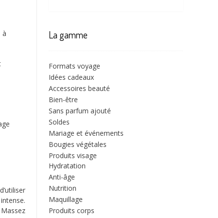
La gamme
i à
t
Formats voyage
Idées cadeaux
Accessoires beauté
Bien-être
Sans parfum ajouté
Soldes
sage
Mariage et événements
Bougies végétales
Produits visage
Hydratation
Anti-âge
Nutrition
utiliser
Maquillage
intense.
Produits corps
x. Massez