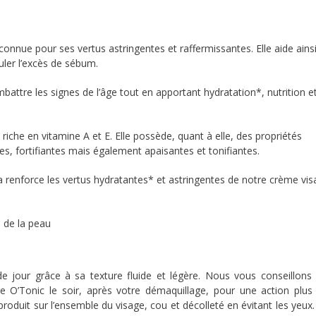
econnue pour ses vertus astringentes et raffermissantes. Elle aide ains
guler l’excès de sébum.
mbattre les signes de l’âge tout en apportant hydratation*, nutrition e
riche en vitamine A et E. Elle possède, quant à elle, des propriétés
s, fortifiantes mais également apaisantes et tonifiantes.
a renforce les vertus hydratantes* et astringentes de notre crème vi
 de la peau
e jour grâce à sa texture fluide et légère. Nous vous conseillons d’
 O’Tonic le soir, après votre démaquillage, pour une action plus 
produit sur l’ensemble du visage, cou et décolleté en évitant les yeu