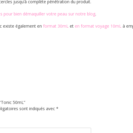
 cercles jusqu’à complète pénétration du produit.
ls pour bien démaquiller votre peau sur notre blog
.
c existe également en
format 30mL
et
en format voyage 10mL
à emp
O’Tonic 50mL”
igatoires sont indiqués avec
*