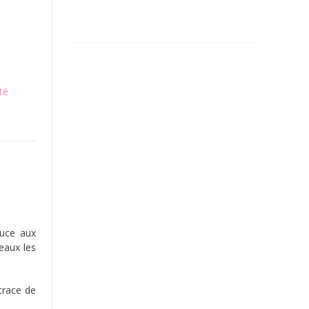
té
ouce aux
eaux les
trace de