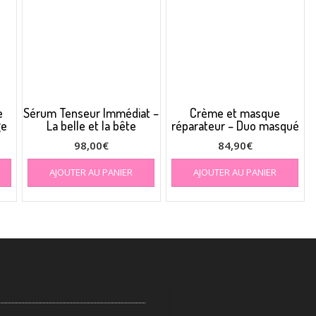
e
Sérum Tenseur Immédiat –
Crème et masque
ge
La belle et la bête
réparateur – Duo masqué
98,00
€
84,90
€
AJOUTER AU PANIER
AJOUTER AU PANIER