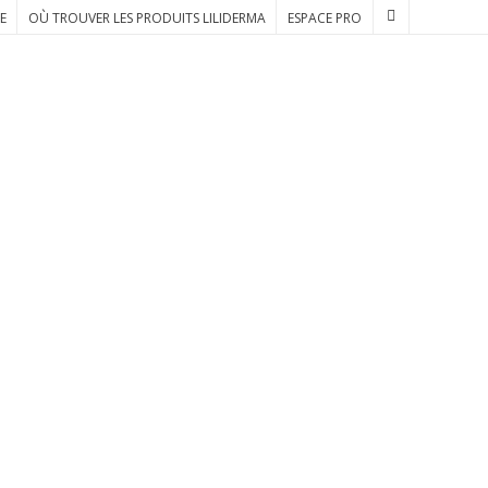
E
OÙ TROUVER LES PRODUITS LILIDERMA
ESPACE PRO