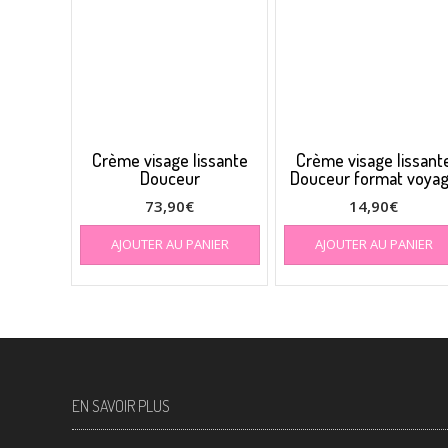
Crème visage lissante
Crème visage lissant
Douceur
Douceur format voya
73,90
€
14,90
€
AJOUTER AU PANIER
AJOUTER AU PANIER
EN SAVOIR PLUS