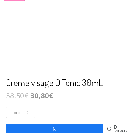
Crème visage O’Tonic 30mL
Le
Le
38,50
€
30,80
€
prix
prix
initial
actuel
était :
est :
0
Partagez
PARTAGES