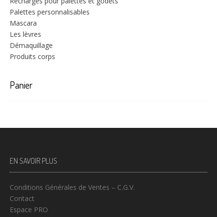
Recharges pour palettes et godets
Palettes personnalisables
Mascara
Les lèvres
Démaquillage
Produits corps
Panier
EN SAVOIR PLUS
Conditions Générales de Ventes – C.G.V.
Contact
Espace PRO