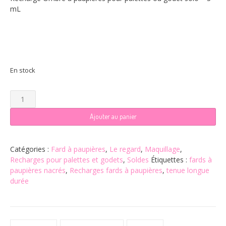
mL
En stock
quantité
de
Recharge
Ajouter au panier
Ombre
à
paupières
Catégories :
Fard à paupières
,
Le regard
,
Maquillage
,
Aquarelle
Recharges pour palettes et godets
,
Soldes
Étiquettes :
fards à
-
paupières nacrés
,
Recharges fards à paupières
,
tenue longue
Cannelle
durée