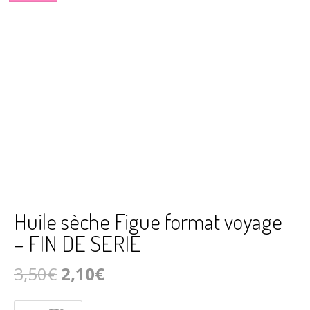
Huile sèche Figue format voyage
– FIN DE SERIE
Le
Le
3,50
€
2,10
€
prix
prix