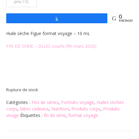
initial
actuel
était :
est :
0
Partagez
PARTAGES
3,50€.
2,10€.
Huile sèche Figue format voyage – 10 mL
FIN DE SERIE – DLUO courte (fin mars 2020)
Rupture de stock
Catégories :
Fins de séries
,
Formats voyage
,
Huiles sèches
corps
,
Idées cadeaux
,
Nutrition
,
Produits corps
,
Produits
visage
Étiquettes :
fin de série
,
format voyage