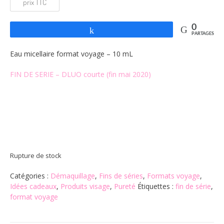
initial
actuel
était :
est :
0
Partagez
PARTAGES
3,50€.
2,10€.
Eau micellaire format voyage – 10 mL
FIN DE SERIE – DLUO courte (fin mai 2020)
Rupture de stock
Catégories :
Démaquillage
,
Fins de séries
,
Formats voyage
,
Idées cadeaux
,
Produits visage
,
Pureté
Étiquettes :
fin de série
,
format voyage