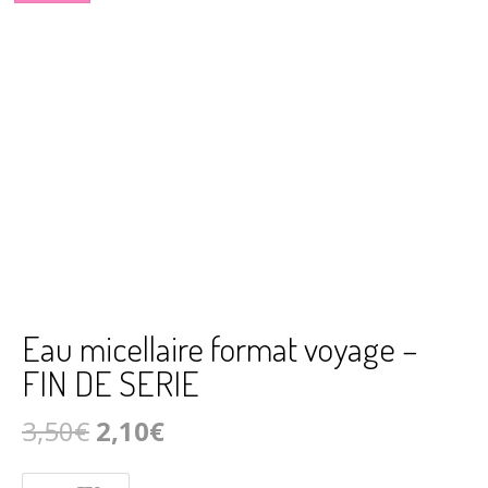
Eau micellaire format voyage –
FIN DE SERIE
Le
Le
3,50
€
2,10
€
prix
prix