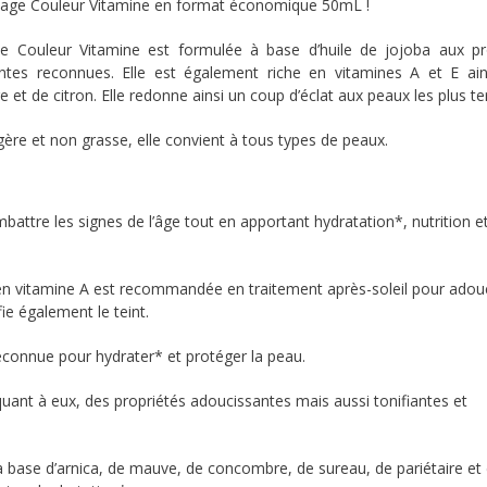
sage Couleur Vitamine en format économique 50mL !
e Couleur Vitamine est formulée à base d’huile de jojoba aux pr
ntes reconnues. Elle est également riche en vitamines A et E ain
e et de citron. Elle redonne ainsi un coup d’éclat aux peaux les plus te
gère et non grasse, elle convient à tous types de peaux.
mbattre les signes de l’âge tout en apportant hydratation*, nutrition e
e en vitamine A est recommandée en traitement après-soleil pour adouc
fie également le teint.
reconnue pour hydrater* et protéger la peau.
quant à eux, des propriétés adoucissantes mais aussi tonifiantes et
 base d’arnica, de mauve, de concombre, de sureau, de pariétaire et d