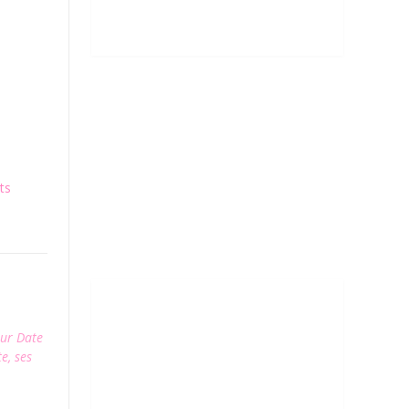
ts
eur Date
e, ses