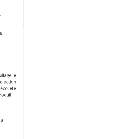
u
la
llage le
ne action
écolleté
roduit.
à