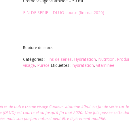
Crème visage vitaminée – 50 mL
FIN DE SERIE – DLUO courte (fin mai 2020)
Rupture de stock
Catégories :
Fins de séries
,
Hydratation
,
Nutrition
,
Produi
visage
,
Pureté
Étiquettes :
hydratation
,
vitaminée
res de notre crème visage Couleur vitamine 50mL en fin de série car l
e (DLUO) est courte et va jusqu’à fin mai 2020. Une fois passée cette dat
uées mais son parfum naturel peut être légèrement modifié.