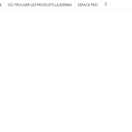
E
OÙ TROUVER LES PRODUITS LILIDERMA
ESPACE PRO