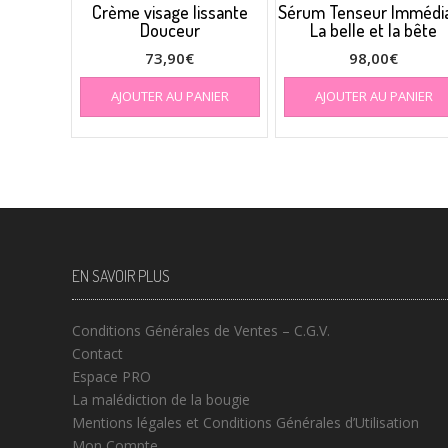
Crème visage lissante
Sérum Tenseur Immédia
Douceur
La belle et la bête
73,90
€
98,00
€
AJOUTER AU PANIER
AJOUTER AU PANIER
EN SAVOIR PLUS
Conditions Générales de Ventes – C.G.V.
Contact
Espace PRO
La malédiction de la bougie
Mentions légales et Conditions Générales d’Utilisation
Mon Compte