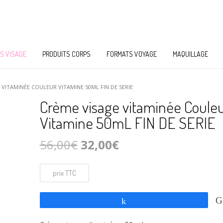
S VISAGE
PRODUITS CORPS
FORMATS VOYAGE
MAQUILLAGE
 VITAMINÉE COULEUR VITAMINE 50ML FIN DE SERIE
Crème visage vitaminée Coule
Vitamine 50mL FIN DE SERIE
Le
Le
56,00
€
32,00
€
prix
prix
initial
actuel
était :
est :
Partagez
56,00€.
32,00€.