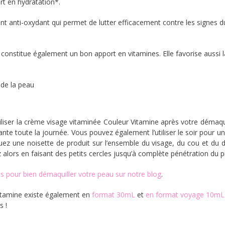
rt en hydratation*.
ant anti-oxydant qui permet de lutter efficacement contre les signes d
on constitue également un bon apport en vitamines. Elle favorise aussi 
 de la peau
iliser la crème visage vitaminée Couleur Vitamine après votre démaqui
nte toute la journée. Vous pouvez également l’utiliser le soir pour u
uez une noisette de produit sur l’ensemble du visage, du cou et du d
 alors en faisant des petits cercles jusqu’à complète pénétration du p
ls pour bien démaquiller votre peau sur notre blog
.
itamine existe également en
format 30mL
et
en format voyage 10mL
s !