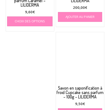
parfum Caramel –
LILIDERMA
LILIDERMA
200,00
€
9,60
€
Ce
AJOUTER AU PANIER
CHOIX DES OPTIONS
produit
a
plusieurs
variations.
Les
options
peuvent
être
choisies
sur
la
page
du
Savon en saponification à
produit
froid Cupcake sans parfum
– 100g – LILIDERMA
9,50
€