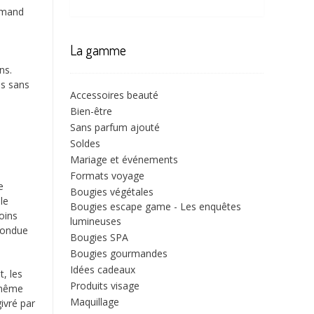
urmand
La gamme
ns.
es sans
Accessoires beauté
s
Bien-être
Sans parfum ajouté
l
Soldes
Mariage et événements
Formats voyage
e
Bougies végétales
ile
Bougies escape game - Les enquêtes
oins
lumineuses
 fondue
Bougies SPA
Bougies gourmandes
Idées cadeaux
t, les
Produits visage
n même
Maquillage
ivré par