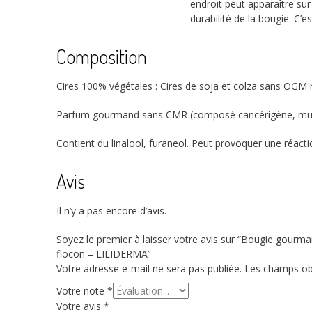
endroit peut apparaître sur 
durabilité de la bougie. C’
Composition
Cires 100% végétales : Cires de soja et colza sans OGM n
Parfum gourmand sans CMR (composé cancérigène, mutag
Contient du linalool, furaneol. Peut provoquer une réactio
Avis
Il n’y a pas encore d’avis.
Soyez le premier à laisser votre avis sur “Bougie gour
flocon – LILIDERMA”
Votre adresse e-mail ne sera pas publiée.
Les champs obl
Votre note
*
Votre avis
*