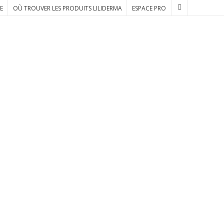
E
OÙ TROUVER LES PRODUITS LILIDERMA
ESPACE PRO