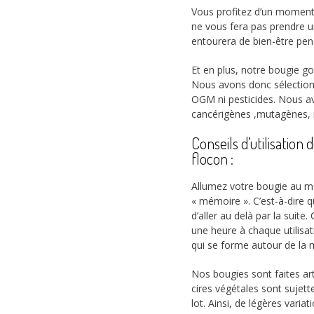
Vous profitez d’un moment 
ne vous fera pas prendre 
entourera de bien-être pen
Et en plus, notre bougie g
Nous avons donc sélectionn
OGM ni pesticides. Nous 
cancérigènes ,mutagènes, r
Conseils d’utilisatio
flocon :
Allumez votre bougie au mo
« mémoire ». C’est-à-dire que
d’aller au delà par la sui
une heure à chaque utilisati
qui se forme autour de la 
Nos bougies sont faites ar
cires végétales sont sujet
lot. Ainsi, de légères vari