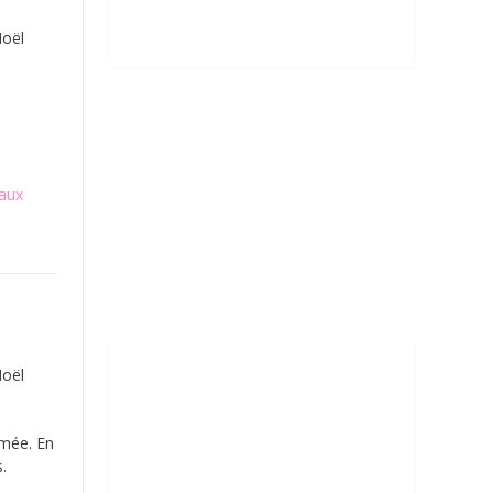
Noël
aux
Noël
umée. En
.