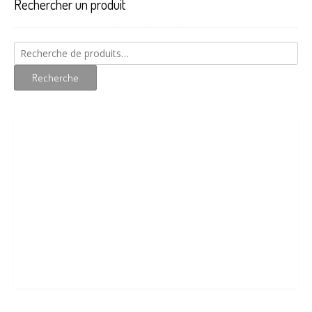
Rechercher un produit
être
choi
sur
la
Recherche
pag
pour :
du
Recherche
prod