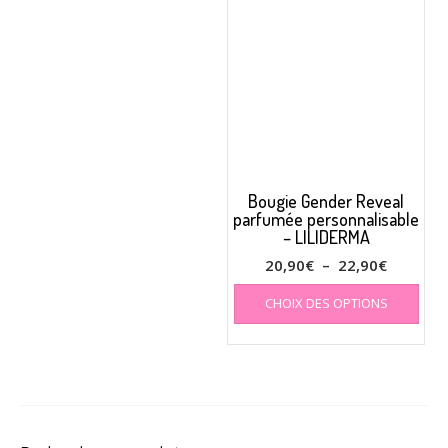
Bougie Gender Reveal
parfumée personnalisable
– LILIDERMA
Plage
20,90
€
–
22,90
€
de
Ce
CHOIX DES OPTIONS
prod
prix :
a
20,90€
plus
à
varia
22,90€
Les
opti
peuv