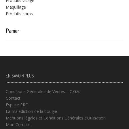
Produits visage
Maquillage
Produits corps
Panier
EN SAVOIR PLUS
Conditions Générales de Ventes – C.G.V.
Contact
Espace PRO
La malédiction de la bougie
Mentions légales et Conditions Générales d’Utilisation
Mon Compte