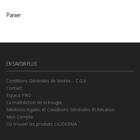
Panier
EN SAVOIR PLUS
Conditions Générales de Ventes – C.G.V.
Contact
Espace PRO
La malédiction de la bougie
Mentions légales et Conditions Générales d’Utilisation
Mon Compte
Où trouver les produits LILIDERMA