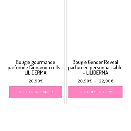
Bougie gourmande
Bougie Gender Reveal
parfumée Cinnamon rolls –
parfumée personnalisable
LILIDERMA
– LILIDERMA
Plage
20,90
€
20,90
€
–
22,90
€
de
Ce
AJOUTER AU PANIER
CHOIX DES OPTIONS
prod
prix :
a
20,90€
plus
à
varia
22,90€
Les
opti
peuv