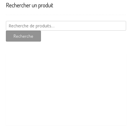
Rechercher un produit
être
choi
sur
la
Recherche
pag
pour :
du
Recherche
prod