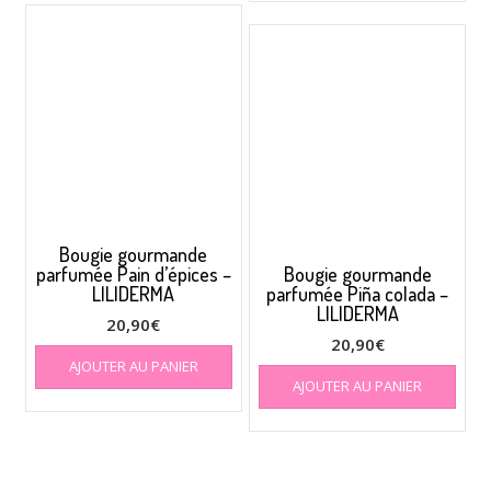
plus
varia
Les
opti
peuv
être
choi
sur
la
pag
du
Bougie gourmande
prod
parfumée Pain d’épices –
Bougie gourmande
LILIDERMA
parfumée Piña colada –
LILIDERMA
20,90
€
20,90
€
AJOUTER AU PANIER
AJOUTER AU PANIER