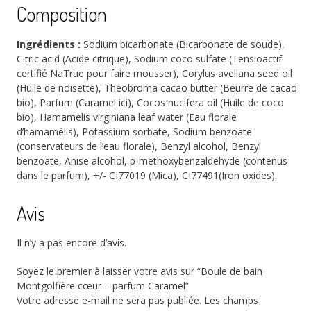
Composition
Ingrédients :
Sodium bicarbonate (Bicarbonate de soude),
Citric acid (Acide citrique), Sodium coco sulfate (Tensioactif
certifié NaTrue pour faire mousser), Corylus avellana seed oil
(Huile de noisette), Theobroma cacao butter (Beurre de cacao
bio), Parfum (Caramel ici), Cocos nucifera oil (Huile de coco
bio), Hamamelis virginiana leaf water (Eau florale
d’hamamélis), Potassium sorbate, Sodium benzoate
(conservateurs de l’eau florale), Benzyl alcohol, Benzyl
benzoate, Anise alcohol, p-methoxybenzaldehyde (contenus
dans le parfum), +/- CI77019 (Mica), CI77491(Iron oxides).
Avis
Il n’y a pas encore d’avis.
Soyez le premier à laisser votre avis sur “Boule de bain
Montgolfière cœur – parfum Caramel”
Votre adresse e-mail ne sera pas publiée.
Les champs