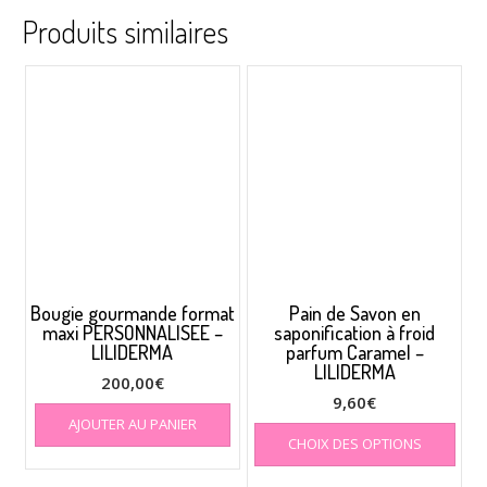
Produits similaires
Bougie gourmande format
Pain de Savon en
maxi PERSONNALISEE –
saponification à froid
LILIDERMA
parfum Caramel –
LILIDERMA
200,00
€
9,60
€
AJOUTER AU PANIER
Ce
CHOIX DES OPTIONS
prod
a