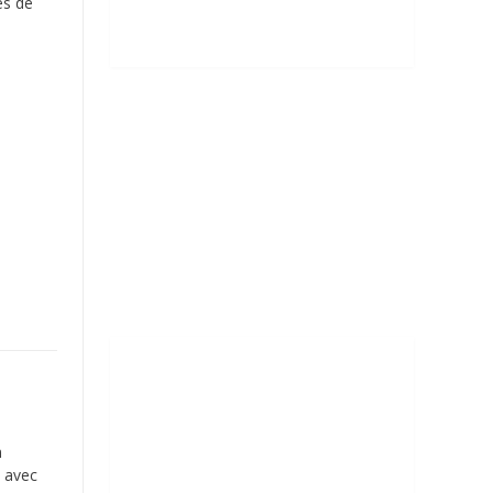
es de
n
l avec