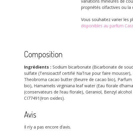
variations mineures de cou
propriétés olfactives ou la 
Vous souhaitez varier les p
disponibles au parfum Car
Composition
Ingrédients :
Sodium bicarbonate (Bicarbonate de soude)
sulfate (Tensioactif certifié NaTrue pour faire mousser), 
Theobroma cacao butter (Beurre de cacao bio), Parfum (C
bio), Hamamelis virginiana leaf water (Eau florale d’ha
(conservateurs de l’eau florale), Geraniol, Benzyl alcoho
CI77491(Iron oxides).
Avis
Il n’y a pas encore d’avis.