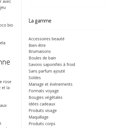
er avec
 jeu
La gamme
coco bio
Accessoires beauté
ela
Bien-être
Brumaisons
Boules de bain
onne
Savons saponifiés à froid
Sans parfum ajouté
Soldes
de rose
Mariage et événements
 et la
Formats voyage
Bougies végétales
Idées cadeaux
taux
Produits visage
Maquillage
s
Produits corps