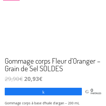
Gommage corps Fleur d’Oranger –
Grain de Sel SOLDES
Le
Le
29,90
€
20,93
€
prix
prix
0
Partagez
initial
actuel
PARTAGES
était :
est :
Gommage corps à base d’huile d’argan – 200 mL